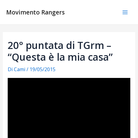
Vai
al
Movimento Rangers
Mai
contenuto
Men
20° puntata di TGrm –
“Questa è la mia casa”
Di
Cami
/
19/05/2015