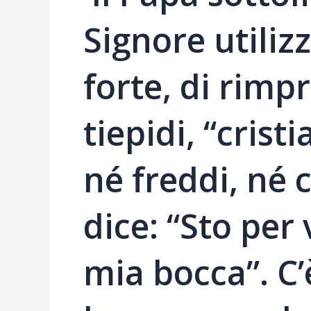
Signore utiliz
forte, di rimp
tiepidi, “cris
né freddi, né c
dice: “Sto per
mia bocca”. C’