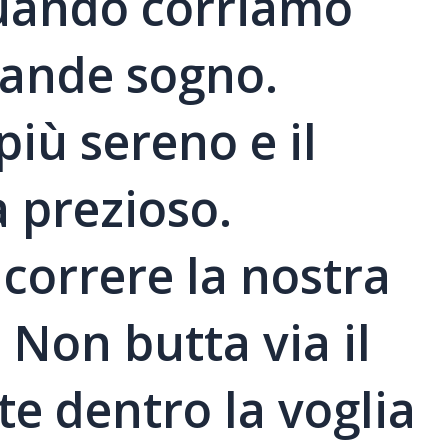
 quando corriamo
rande sogno.
più sereno e il
 prezioso.
correre la nostra
. Non butta via il
e dentro la voglia