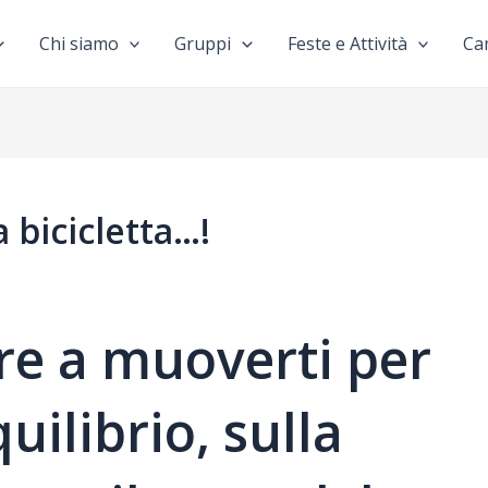
Chi siamo
Gruppi
Feste e Attività
Ca
 bicicletta…!
re a muoverti per
uilibrio, sulla