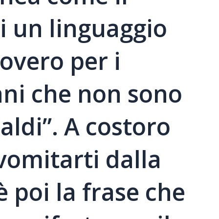
zi un linguaggio
rovero per i
tiani che non sono
aldi”. A costoro
 vomitarti dalla
è poi la frase che