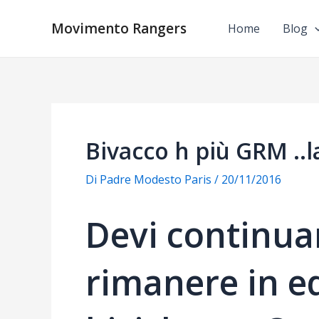
Vai
al
Movimento Rangers
Home
Blog
contenuto
Bivacco h più GRM ..la
Di
Padre Modesto Paris
/
20/11/2016
Devi continua
rimanere in eq