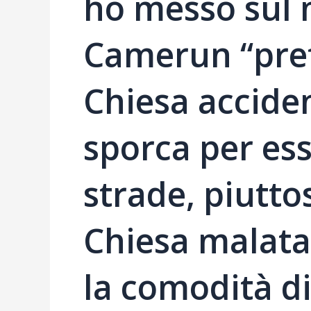
ho messo sul m
Camerun “pre
Chiesa acciden
sporca per ess
strade, piutto
Chiesa malata 
la comodità di