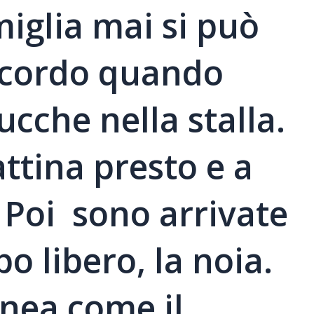
miglia mai si può
ricordo quando
cche nella stalla.
attina presto e a
. Poi sono arrivate
po libero, la noia.
inea come il