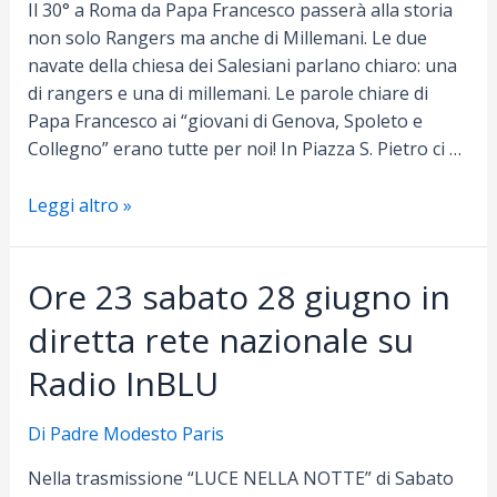
Il 30° a Roma da Papa Francesco passerà alla storia
non solo Rangers ma anche di Millemani. Le due
navate della chiesa dei Salesiani parlano chiaro: una
di rangers e una di millemani. Le parole chiare di
Papa Francesco ai “giovani di Genova, Spoleto e
Collegno” erano tutte per noi! In Piazza S. Pietro ci …
30°
Leggi altro »
a
Roma
Ore 23 sabato 28 giugno in
da
Papa
diretta rete nazionale su
Francesco:
passerà
Radio InBLU
alla
storia!
Di
Padre Modesto Paris
Nella trasmissione “LUCE NELLA NOTTE” di Sabato