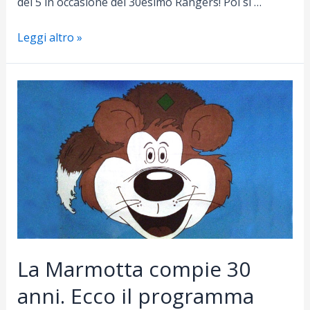
del 5 in occasione del 30esimo Rangers! Poi si …
#CasaSogno:
Leggi altro »
finita!
La Marmotta compie 30
anni. Ecco il programma