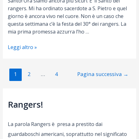
Santo! Ora siamo ancora più sicuri. E’ il Santo dei
rangers. Mi ha ordinato sacerdote a S. Pietro e quel
giorno è ancora vivo nel cuore. Non è un caso che
questa settimana c’è la festa del 30° dei rangers. La
mia prima promessa azzurra l’ho …
Giovanni
Leggi altro »
Paolo
II:
il
Navigazione
1
2
…
4
Pagina successiva
→
Santo
articoli
dei
Rangers
Rangers!
La parola Rangers è presa a prestito dai
guardaboschi americani, soprattutto nel significato