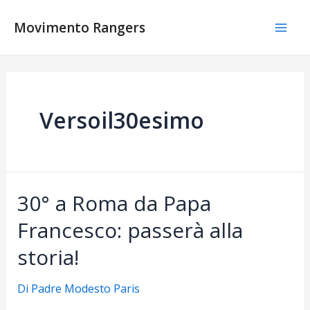
Vai
al
Movimento Rangers
Mai
contenuto
Men
Versoil30esimo
30° a Roma da Papa
Francesco: passerà alla
storia!
Di
Padre Modesto Paris