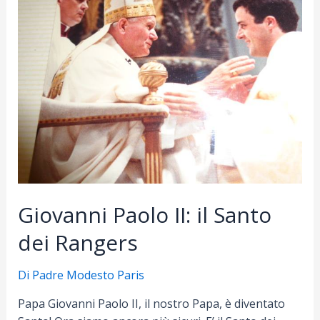
Ecco
il
programma
della
festa:
2-
3-
4
maggio.
Siete
invitati
Giovanni Paolo II: il Santo
dei Rangers
Di
Padre Modesto Paris
Papa Giovanni Paolo II, il nostro Papa, è diventato