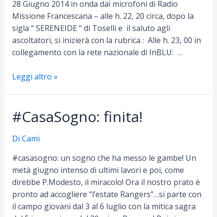
28 Giugno 2014 in onda dai microfoni di Radio
Missione Francescana – alle h. 22, 20 circa, dopo la
sigla “ SERENEIDE “ di Toselli e il saluto agli
ascoltatori, si inizierà con la rubrica : Alle h. 23, 00 in
collegamento con la rete nazionale di InBLU: …
Ore
Leggi altro »
23
sabato
#CasaSogno: finita!
28
giugno
in
Di
Cami
diretta
#casasogno: un sogno che ha messo le gambe! Un
rete
metà giugno intenso di ultimi lavori e poi, come
nazionale
direbbe P.Modesto, il miracolo! Ora il nostro prato è
su
pronto ad accogliere “l’estate Rangers”…si parte con
Radio
il campo giovani dal 3 al 6 luglio con la mitica sagra
InBLU