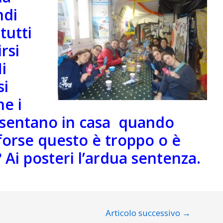
ndi
tutti
rsi
i
si
he i
i sentano in casa quando
forse questo è troppo o è
? Ai posteri l’ardua sentenza.
Articolo successivo
→