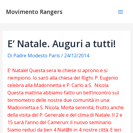
Vai
al
Movimento Rangers
Mai
contenuto
Men
E’ Natale. Auguri a tutti!
Di
Padre Modesto Paris
/
24/12/2014
E’ Natale! Questa sera le chiese si aprono e si
riempiono. Io sarò alla chiesa del Righi. P. Eugenio
celebra alla Madonnetta e P. Carlo a S. Nicola.
Questa mattina abbiamo fatto un bell’incontro sul
termometro delle nostre due comunità in una:
Madonnetta e S. Nicola. Molta serenità, frutto anche
della visita del P. Generale e del clima di Natale. Il 2 e
15 sarà l’anno del Camerun: il nuovo seminario.
Siamo reduci da ben 4 Nat@li in 4 nostre città. E ieri