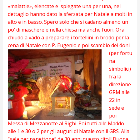
«malattie», elencate e spiegate una per una, nel
dettaglio hanno dato la sferzata per Natale a molti in
alto e in basso. Spero solo che si cadano almeno un
po’ di maschere e nella chiesa ma anche fuori. Ora
chiudo a vado a preparare i tortellini in brodo per la
cena di Natale con P. Eugenio e poi scambio dei doni
(per fortu
na
simbolici)
fra la
direzione
GRM alle
22 in
sede e
poi
Messa di Mezzanotte al Righi. Poi tutti alle Maddo
alle 1 e 30 o 2 per gli auguri di Natale con il GRS. Alla
“sala per panettone” da 30 anni questo rito!!! Buona