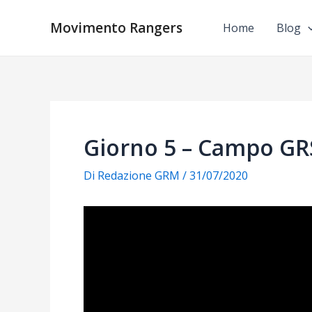
Vai
al
Movimento Rangers
Home
Blog
contenuto
Giorno 5 – Campo G
Di
Redazione GRM
/
31/07/2020