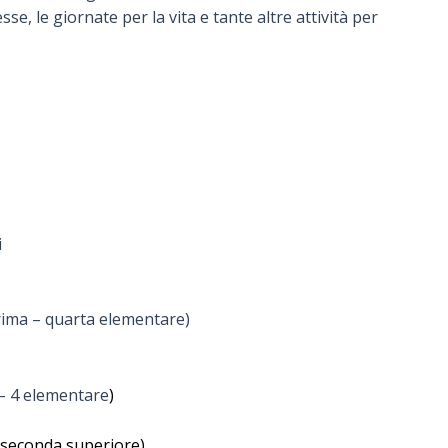
se, le giornate per la vita e tante altre attività per
i
rima – quarta elementare)
 – 4 elementare
)
e seconda superiore)