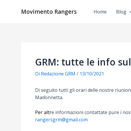
Vai
al
Movimento Rangers
Home
Blog
contenuto
GRM: tutte le info sul
Di
Redazione GRM
/
13/10/2021
Di seguito tutti gli orari delle nostre riunio
Madonnetta.
Per altr
e informazioni contattate pure i nost
rangersgrm@gmail.com