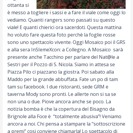
ottanta si
è messo a togliere i sassi e a fare il viale come oggi lo
vediamo. Quanti rangers sono passati su questo
viale! E quanti chierici ora sacerdoti. Questa mattina
ho voluto fare questa foto perchè la foglie rosse
sono uno spettacolo vivente. Oggi Mosaico poi il GRS
e alla sera InSIemeXcon: a Collegno. A Mosaico sarà
presente anche Tacchino per parlare del Nat@le a
Sestri per il Pozzo di S. Nicola. Siamo in attesa se
Piazza Pilo ci piazzano la giostra. Poi sabato alla
Maddo per la grande abbuffata. Fate un po di tam
tam su facebook. I due ristoranti, sede GRM e
taverna Mody sono pronti. Le allerte non si sa se
non una o due. Piove ancora anche se poco. La
notizia bomba è che la copertura del Bisagno da
Brignole alla Foce è “totalmente abusiva”! Veniamo
ancora a noi. Chi pensa a stampare la “sottoscrizione
a premi” cosi conviene chiamarla! Lo spettacolo di