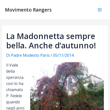
Vai
al
Movimento Rangers
Mai
contenuto
Men
La Madonnetta sempre
bella. Anche d’autunno!
Di
Padre Modesto Paris
/
05/11/2014
Il Viale
della
speranza.
così lo ha
chiamato
P. Fedele
quando
negli anni