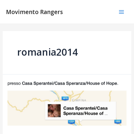
Vai
al
Movimento Rangers
Mai
contenuto
Men
romania2014