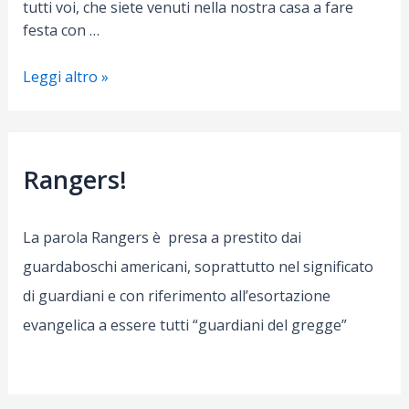
tutti voi, che siete venuti nella nostra casa a fare
festa con …
Sagra
Leggi altro »
“Mari
e
Monti”
passerà
Rangers!
alla
storia…
Millemani!
La parola Rangers è presa a prestito dai
guardaboschi americani, soprattutto nel significato
di guardiani e con riferimento all’esortazione
evangelica a essere tutti “guardiani del gregge”