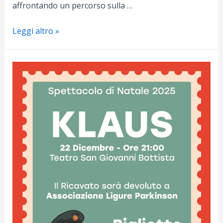
affrontando un percorso sulla …
Bivacco
Leggi altro »
Orsetti
G.r.m.p.