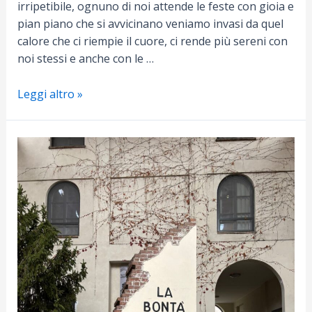
irripetibile, ognuno di noi attende le feste con gioia e
pian piano che si avvicinano veniamo invasi da quel
calore che ci riempie il cuore, ci rende più sereni con
noi stessi e anche con le …
KLAUS
Leggi altro »
–
Spettacolo
di
Natale
2025