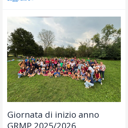
G.R.M.P
al
Santuario
di
Oropa
Giornata di inizio anno
GRMP 2025/2026