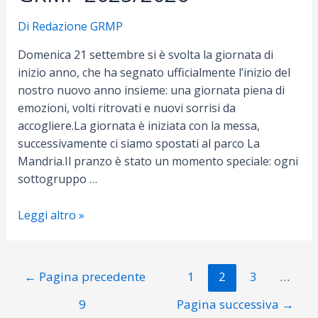
Di
Redazione GRMP
Domenica 21 settembre si è svolta la giornata di
inizio anno, che ha segnato ufficialmente l’inizio del
nostro nuovo anno insieme: una giornata piena di
emozioni, volti ritrovati e nuovi sorrisi da
accogliere.La giornata è iniziata con la messa,
successivamente ci siamo spostati al parco La
Mandria.Il pranzo è stato un momento speciale: ogni
sottogruppo …
Giornata
Leggi altro »
di
inizio
anno
Navigazione
←
Pagina precedente
1
2
3
…
GRMP
articoli
2025/2026
9
Pagina successiva
→