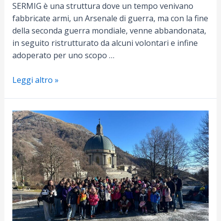
SERMIG è una struttura dove un tempo venivano
fabbricate armi, un Arsenale di guerra, ma con la fine
della seconda guerra mondiale, venne abbandonata,
in seguito ristrutturato da alcuni volontari e infine
adoperato per uno scopo …
Giornata
Leggi altro »
H+
al
SERMIG